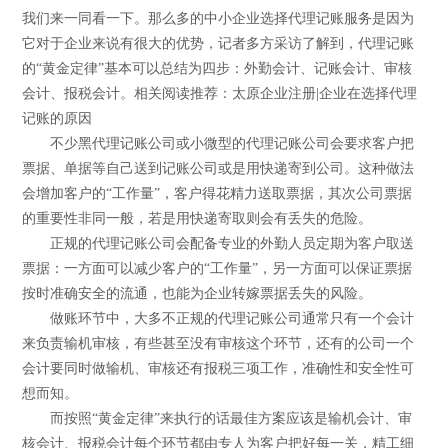
我们来一同看一下。那么多的中小企业选择代理记账服务是因为
它对于企业来说有很大的优势，记者多方采访了解到，代理记账
的“黄金定律”基本可以总结为四步：外勤会计、记账会计、审核
会计、报税会计。相关阅读推荐：太原企业注册|企业在选择代理
记账的原因
不少黑代理记账公司或小微型的代理记账公司会要求客户把
票据、单据等自己送到记账公司或是用快递寄到公司。这种做法
会增加客户的“工作量”，客户得花精力送取票据，其次公司票据
的重要性非同一般，若是用快递寄取则会有丢失的危险。
正规的代理记账公司会配备专业的外勤人员定期为客户取送
票据：一方面可以减少客户的“工作量”，另一方面可以保证票据
按时准确安全的流通，也能为企业转嫁票据丢失的风险。
做账环节中，大多不正规的代理记账公司通常只有一个会计
来负责输机审核，有些甚至没有审核这个环节，还有的公司一个
会计要同时做输机、审核还有报税三项工作，准确性和安全性可
想而知。
而按照“黄金定律”来执行的话最佳方案应该是输机会计、审
核会计、报税会计每个环节都由专人为客户把好每一关，精工细