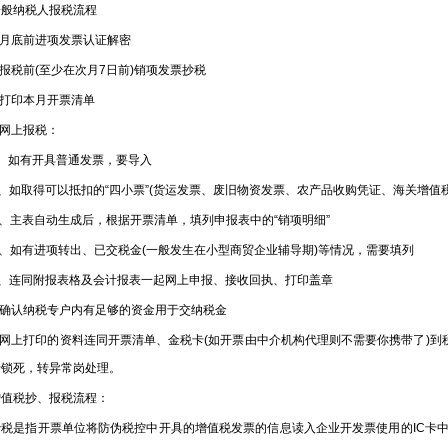
纳税人报税流程
月底前进项发票认证解密
税前(至少在次月7日前)销项发票抄税
打印本月开票清单
网上报税：
如有开具普通发票，要导入
如取得可以抵扣的“四小票”(货运发票、废旧物资发票、农产品收购凭证、海关增值税
主表自动生成后，根据开票清单，填列申报表中的“销项明细”
如有进项转出、已交税金(一般发生在小型商贸企业辅导期)等情况，需要填列
连同附报表格及会计报表一起网上申报、接收回执、打印盖章
确认纳税专户内有足够的资金用于交纳税金
网上打印的资料连同开票清单、金税卡(如开票由中介机构代理则不需要你携带了)到税
卡锁死，转异常岗处理。
税抄、报税流程：
是指开票单位将防伪税控中开具的增值税发票的信息读入企业开发票使用的IC卡中