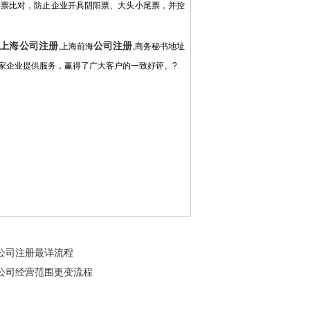
发票比对，防止企业开具阴阳票、大头小尾票，并控
上海公司注册
公司注册
,上海前海
,商务秘书地址
家企业提供服务，赢得了广大客户的一致好评。?
公司注册最详流程
公司经营范围更变流程