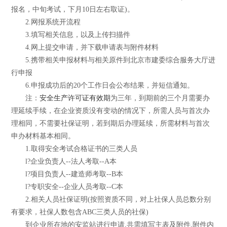
报名，中旬考试，下月10日左右取证)。
2.网报系统开流程
3.填写相关信息，以及上传扫描件
4.网上提交申请，并下载申请表与附件材料
5.携带相关申报材料与相关原件到北京市建委综合服务大厅进
行申报
6.申报成功后的20个工作日会公布结果，并短信通知。
注：
安全生产许可证有效期
为三年，到期前的三个月需要办
理延续手续，在企业资质没有变动的情况下，所需人员与首次办
理相同，不需要社保证明，若到期后办理延续，所需材料与首次
申办材料基本相同。
1.取得安全考试合格证书的三类人员
l?企业负责人--法人考取--A本
l?项目负责人--建造师考取--B本
l?专职安全--企业人员考取--C本
2.相关人员社保证明(按照资质不同，对上社保人员总数分别
有要求，社保人数包含ABC三类人员的社保)
到企业所在地的安监站进行申请,共需填写主表及附件,附件内