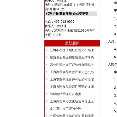
联系人：徐经理
依据法
地址：
杨浦区赤峰路６５号同济科技
园1号楼813室
申请
代理记账 商标注册 企业变更等
1、
电话：400-018-0990
联系人：徐经理
2、
地址：
浦东新区浦东南路1085号华申
3、
大厦1603室
人员
最新新闻
4、
公司不在注册地址经营又不办理
5、
建筑资质升级和建筑资质增项的
人民
营业性演出许可证如何办理呢？
上海办理食品经营许可证怎么办
申请
上海市图书经营许可证如何办理
1、
上海办理食品经营许可证的详细
2、
出版物经营许可证审批
3、
上海办理网络文化经营许可证应
4、
食品卫生许可证的办理
5、
办理危险品运输许可证需要哪些