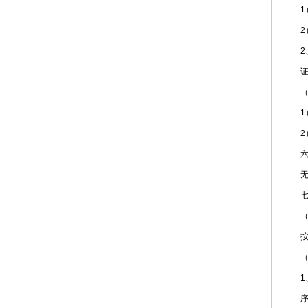
1）
2）
2、
证件
（六
1）
2）
六、
无数
七、
（一
按顺
（二
1、
序