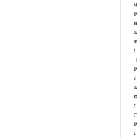
材
原件
份
纸质
要
1
《兽
原
2
纸
格式
2
开办
原
1