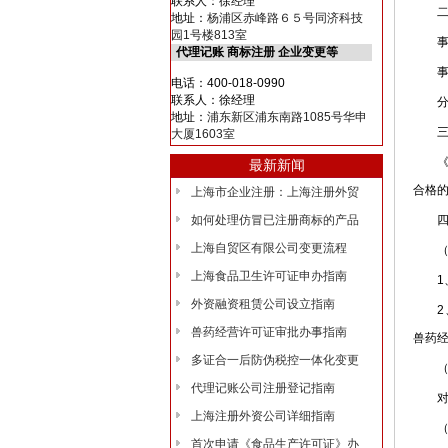
联系人：徐经理
二、
地址：
杨浦区赤峰路６５号同济科技
园1号楼813室
事项
代理记账 商标注册 企业变更等
事项
电话：400-018-0990
联系人：徐经理
分项
地址：
浦东新区浦东南路1085号华申
三、
大厦1603室
《兽
最新新闻
合格
上海市企业注册：上海注册外贸
如何处理仿冒已注册商标的产品
四、
上海自贸区有限公司变更流程
（一
上海食品卫生许可证申办指南
1、
外资融资租赁公司设立指南
2、
兽药经营许可证审批办事指南
兽药
多证合一后防伪税控一体化变更
（二
代理记账公司注册登记指南
对本
上海注册外资公司详细指南
（三
首次申请《食品生产许可证》办