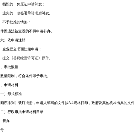
损毁的，凭原证申请补发；
遗失的，须签署承诺书后补发。
不予批准的情形：
因违法被查没的不得申请补办。
）依申请注销
企业提交书面注销申请；
提交《兽药经营许可证》原件。
审批数量
量限制，符合条件即予审批。
申请材料
）形式标准
序排列并装订成册，申请人编写的文件按A 4规格打印，政府及其他机构出具的文
）行政审批申请材料目录
新办
号