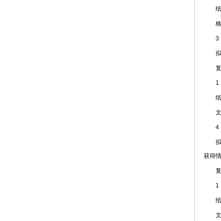
纸
格式
3
拟开
复
1
纸
文件
4
拟开
获得
复
1
纸
文件