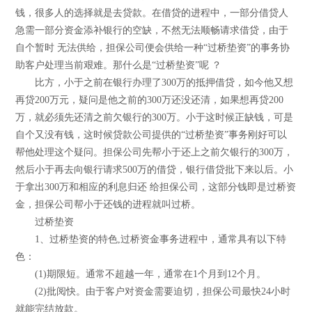
钱，很多人的选择就是去贷款。在借贷的进程中，一部分借贷人
急需一部分资金添补银行的空缺，不然无法顺畅请求借贷，由于
自个暂时 无法供给，担保公司便会供给一种“过桥垫资”的事务协
助客户处理当前艰难。那什么是“过桥垫资”呢 ？
比方，小于之前在银行办理了300万的抵押借贷，如今他又想
再贷200万元，疑问是他之前的300万还没还清，如果想再贷200
万，就必须先还清之前欠银行的300万。小于这时候正缺钱，可是
自个又没有钱，这时候贷款公司提供的“过桥垫资”事务刚好可以
帮他处理这个疑问。担保公司先帮小于还上之前欠银行的300万，
然后小于再去向银行请求500万的借贷，银行借贷批下来以后。小
于拿出300万和相应的利息归还 给担保公司，这部分钱即是过桥资
金，担保公司帮小于还钱的进程就叫过桥。
过桥垫资
1、过桥垫资的特色,过桥资金事务进程中，通常具有以下特
色：
(1)期限短。通常不超越一年，通常在1个月到12个月。
(2)批阅快。由于客户对资金需要迫切，担保公司最快24小时
就能完结放款。