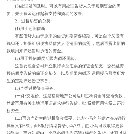
(3)处理疑问及时。可以有用处理告贷人关于短期资金的需
要，关于资金运作起着支持和撬动的效果。
2、过桥垫资的分类:
(1)用于还旧借新
有些借贷人由于原来的借贷到期需要续期，可是自个又没有
钱归还，担保组织便协助借贷人还清旧的借贷 ，然后再贷出新的
款项用来归还暂时拆借的资金。
(2)用于授信额度期限内循环周转。
这首要包含公司开立银行承兑汇票的保证金垫支，交易融资
授信额度告贷的保证金垫支，以及期限内循环 运用授信额度所发
生的定期归还告贷事务。
(3)产类过桥资金事务。
(一)补交地价。这是指房地产公司运用过桥资金补交地价款，
然后再用有关土地运用证请求银行告贷，批 贷后再用告贷归还过
桥资金。
(二)再典当衍生的过桥资金需要。比方小马的的房产在A银行
典当只有6成，而B银行情愿贷给小马7成，使 小马可以取得更多
的资金。而这进程中，小马必须先先还清A银行的告贷，才可以从