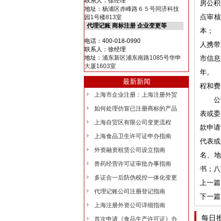
联系人：徐经理
房公积
地址：
杨浦区赤峰路６５号同济科技
点审核
园1号楼813室
代理记账 商标注册 企业变更等
本；
电话：400-018-0990
人携带
联系人：徐经理
地址：
浦东新区浦东南路1085号华申
市信息
大厦1603室
年。
最新新闻
程和
上海市企业注册：上海注册外贸
公司
如何处理仿冒已注册商标的产品
表或
上海自贸区有限公司变更流程
款申请
上海食品卫生许可证申办指南
代表或
外资融资租赁公司设立指南
名、地
兽药经营许可证审批办事指南
书；八
多证合一后防伪税控一体化变更
上一篇
代理记账公司注册登记指南
下一篇
上海注册外资公司详细指南
每日
首次申请《食品生产许可证》办