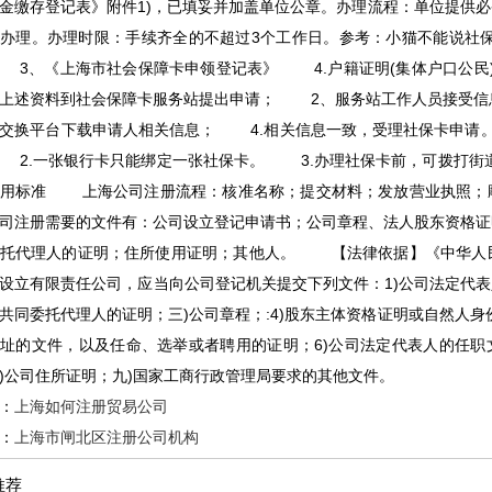
金缴存登记表》附件1)，已填妥并加盖单位公章。办理流程：单位提供
办理。办理时限：手续齐全的不超过3个工作日。参考：小猫不能说社
 3、《上海市社会保障卡申领登记表》 4.户籍证明(集体户口公
上述资料到社会保障卡服务站提出申请； 2、服务站工作人员接受信
交换平台下载申请人相关信息； 4.相关信息一致，受理社保卡申请
 2.一张银行卡只能绑定一张社保卡。 3.办理社保卡前，可拨打
费用标准 上海公司注册流程：核准名称；提交材料；发放营业执照；
注册需要的文件有：公司设立登记申请书；公司章程、法人股东资格证
委托代理人的证明；住所使用证明；其他人。 【法律依据】《中华人
设立有限责任公司，应当向公司登记机关提交下列文件：1)公司法定代表
共同委托代理人的证明；三)公司章程；:4)股东主体资格证明或自然人身
址的文件，以及任命、选举或者聘用的证明；6)公司法定代表人的任职
)公司住所证明；九)国家工商行政管理局要求的其他文件。
：
上海如何注册贸易公司
：
上海市闸北区注册公司机构
推荐