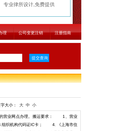
专业律所设计,免费提供
办理
公司变更注销
注册指南
字大小：
大
中
小
的营业网点办理。搬运要求： 1、营业
组织机构代码证IC卡； 4. 《上海市住